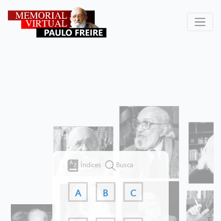
Índices
Busca
A
B
C