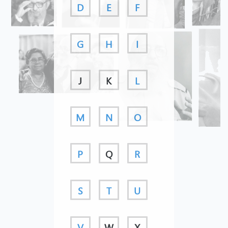
D
E
F
G
H
I
J
K
L
M
N
O
P
Q
R
S
T
U
V
W
X