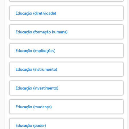
Educação (diretividade)
Educação (formação humana)
Educação (implicações)
Educação (instrumento)
Educação (investimento)
Educação (mudança)
Educação (poder)