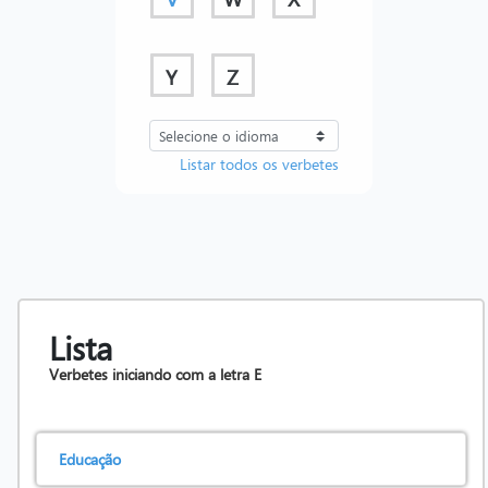
Y
Z
Listar todos os verbetes
Lista
Verbetes iniciando com a letra
E
Educação