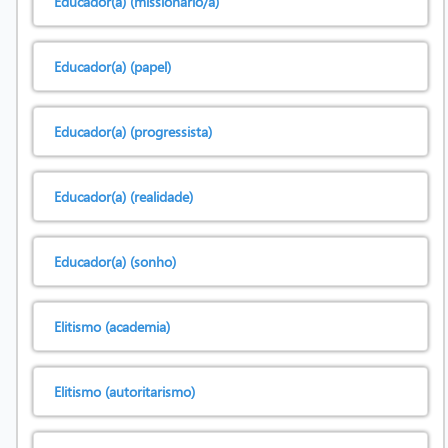
Educador(a) (missionário/a)
Educador(a) (papel)
Educador(a) (progressista)
Educador(a) (realidade)
Educador(a) (sonho)
Elitismo (academia)
Elitismo (autoritarismo)