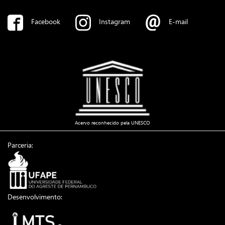
Facebook
Instagram
E-mail
Acervo reconhecido pela UNESCO
Parceria:
Desenvolvimento: