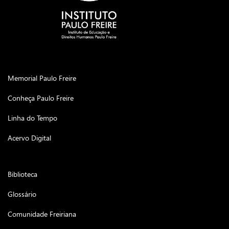
Memorial Paulo Freire
Conheça Paulo Freire
Linha do Tempo
Acervo Digital
Biblioteca
Glossário
Comunidade Freiriana