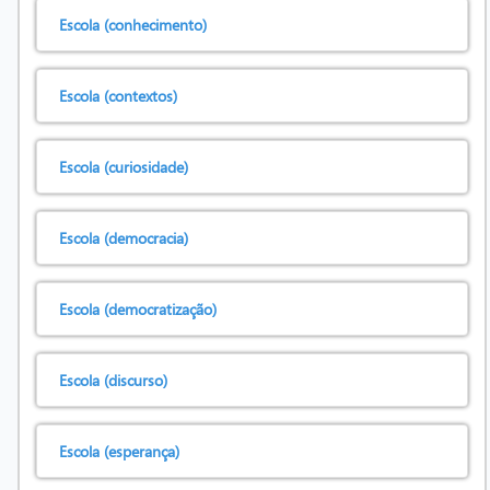
Escola (conhecimento)
Escola (contextos)
Escola (curiosidade)
Escola (democracia)
Escola (democratização)
Escola (discurso)
Escola (esperança)