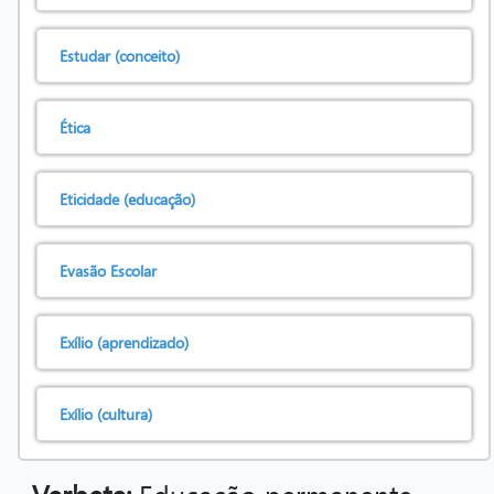
Estudar (conceito)
Ética
Eticidade (educação)
Evasão Escolar
Exílio (aprendizado)
Exílio (cultura)