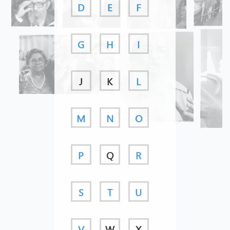
D
E
F
G
H
I
J
K
L
M
N
O
P
Q
R
S
T
U
V
W
X