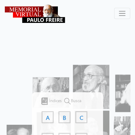
Índices
Busca
A
B
C