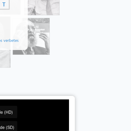
T
os verbetes
de (HD)
ade (SD)