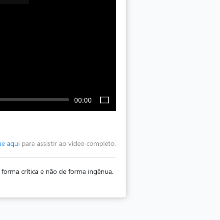
00:00
ue aqui
para assistir ao vídeo completo.
 forma crítica e não de forma ingênua.