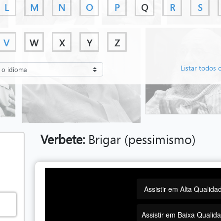
L
M
N
O
P
Q
R
S
V
W
X
Y
Z
Listar todos 
Verbete:
Brigar (pessimismo)
Assistir em Alta Qualida
Assistir em Baixa Qualid