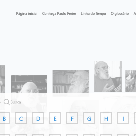
Página inicial
Conheça Paulo Freire
Linha do Tempo
O glossário
A
s
Busca
B
C
D
E
F
G
H
I