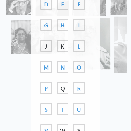
D
E
F
G
H
I
J
K
L
M
N
O
P
Q
R
S
T
U
V
W
X