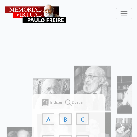
Índices
Busca
A
B
C