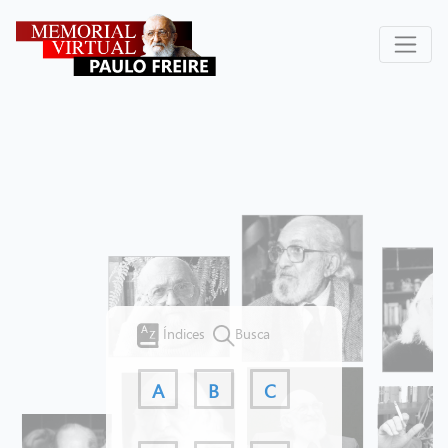
Índices
Busca
A
B
C