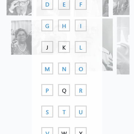
D
E
F
G
H
I
J
K
L
M
N
O
P
Q
R
S
T
U
V
W
X