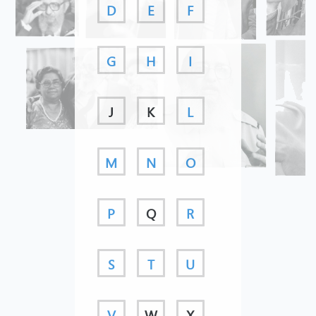
D
E
F
G
H
I
J
K
L
M
N
O
P
Q
R
S
T
U
V
W
X