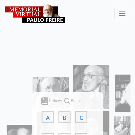
Índices
Busca
A
B
C