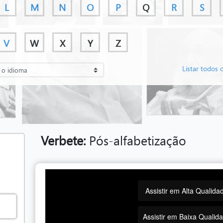
L
M
N
O
P
Q
R
S
V
W
X
Y
Z
Listar todos 
Verbete:
Pós-alfabetização
Assistir em Alta Qualida
Assistir em Baixa Qualid