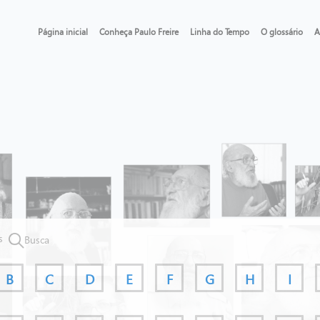
Página inicial
Conheça Paulo Freire
Linha do Tempo
O glossário
A
s
Busca
B
C
D
E
F
G
H
I