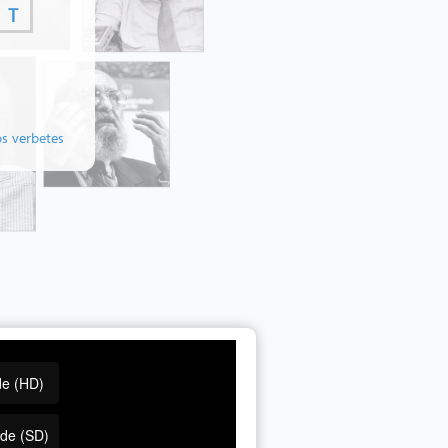
T
os verbetes
de (HD)
ade (SD)