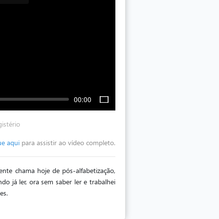
00:00
istério
ue aqui
para assistir ao vídeo completo.
nte chama hoje de pós-alfabetização,
o já ler, ora sem saber ler e trabalhei
es.