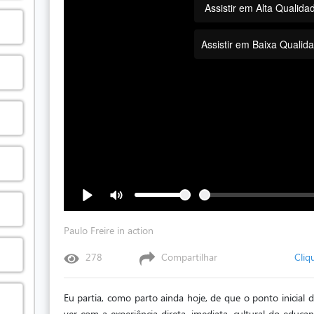
Assistir em Alta Qualida
Assistir em Baixa Qualid
Paulo Freire in action
278
Compartilhar
Cliq
Eu partia, como parto ainda hoje, de que o ponto inicial 
ver com a experiência direta, imediata, cultural do educa