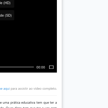
de (HD)
ade (SD)
00:00
ue aqui
para assistir ao vídeo completo.
de uma prática educativa tem que ter a
ndo. Quer dizer, tem que ter a ver com