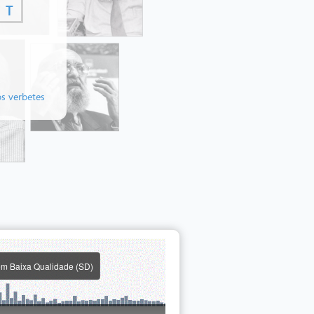
T
os verbetes
em Baixa Qualidade (SD)