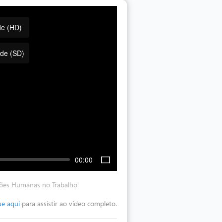
de (HD)
ade (SD)
00:00
ações Humanas no Trabalho'
ue aqui
para assistir ao vídeo completo.