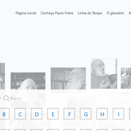
Página inicial
Conheça Paulo Freire
Linha do Tempo
O glossário
A
s
Busca
B
C
D
E
F
G
H
I