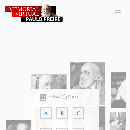
Índices
Busca
A
B
C