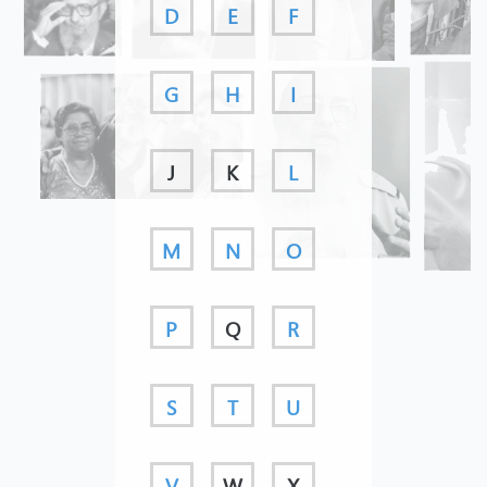
D
E
F
G
H
I
J
K
L
M
N
O
P
Q
R
S
T
U
V
W
X