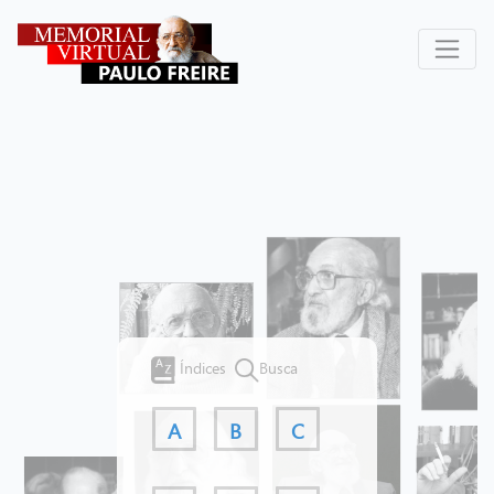
Índices
Busca
A
B
C