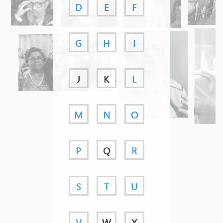
D
E
F
G
H
I
J
K
L
M
N
O
P
Q
R
S
T
U
V
W
X