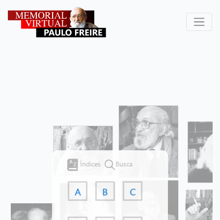
Índices
Busca
A
B
C