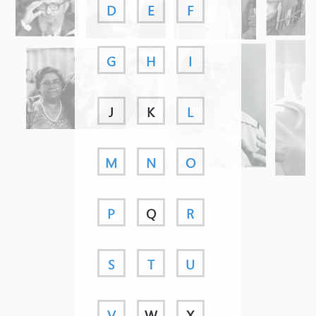
D
E
F
G
H
I
J
K
L
M
N
O
P
Q
R
S
T
U
V
W
X