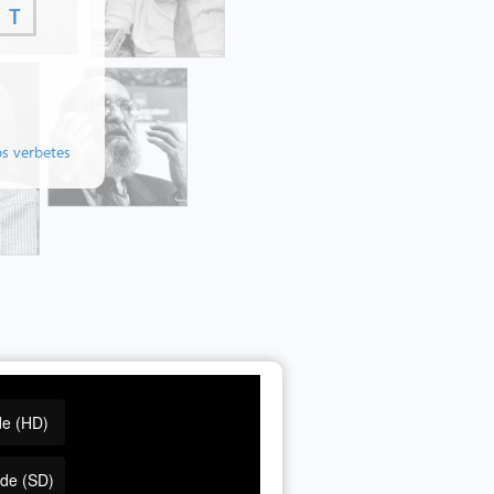
T
os verbetes
de (HD)
ade (SD)