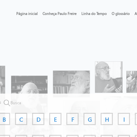
Página inicial
Conheça Paulo Freire
Linha do Tempo
O glossário
A
s
Busca
B
C
D
E
F
G
H
I