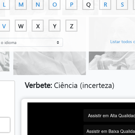
L
M
N
O
P
Q
R
S
V
W
X
Y
Z
Listar todos 
Verbete:
Ciência (incerteza)
Assistir em Alta Qualida
Assistir em Baixa Qualid