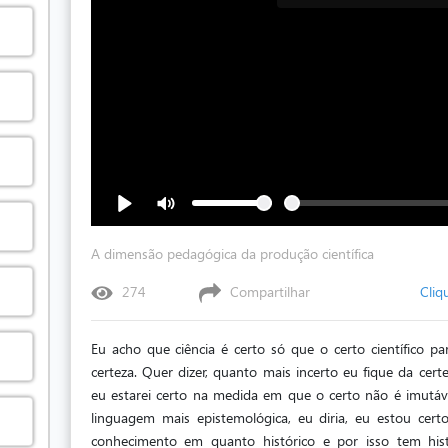
A dimensão pedagógica da produção científica
274
Compartilhar
Cliq
Eu acho que ciência é certo só que o certo científico par
certeza. Quer dizer, quanto mais incerto eu fique da cert
eu estarei certo na medida em que o certo não é imutáv
linguagem mais epistemológica, eu diria, eu estou c
conhecimento em quanto histórico e por isso tem hist