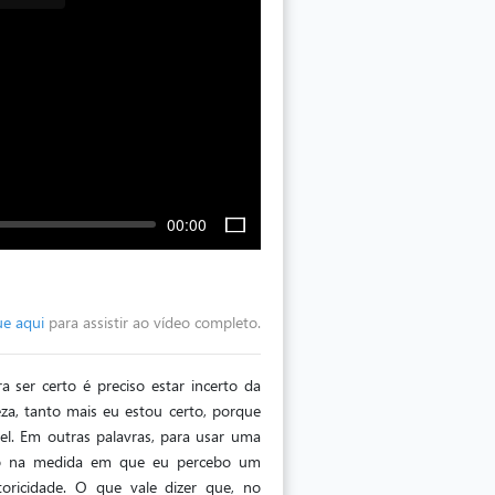
00:00
ue aqui
para assistir ao vídeo completo.
a ser certo é preciso estar incerto da
eza, tanto mais eu estou certo, porque
el. Em outras palavras, para usar uma
erto na medida em que eu percebo um
oricidade. O que vale dizer que, no