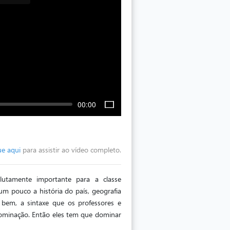
00:00
ue aqui
para assistir ao vídeo completo.
lutamente importante para a classe
um pouco a história do país, geografia
bem, a sintaxe que os professores e
ominação. Então eles tem que dominar