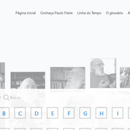
Página inicial
Conheça Paulo Freire
Linha do Tempo
O glossário
A
s
Busca
B
C
D
E
F
G
H
I