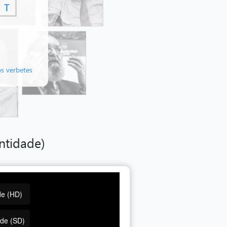
T
os verbetes
ntidade)
de (HD)
ade (SD)