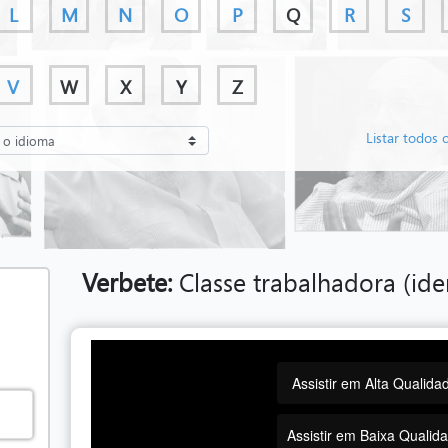
L
M
N
O
P
Q
R
S
V
W
X
Y
Z
Listar todos 
Verbete:
Classe trabalhadora (ide
Assistir em Alta Qualida
Assistir em Baixa Qualid