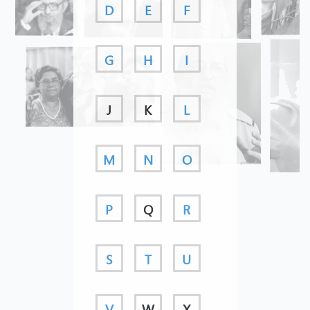
D
E
F
G
H
I
J
K
L
M
N
O
P
Q
R
S
T
U
V
W
X