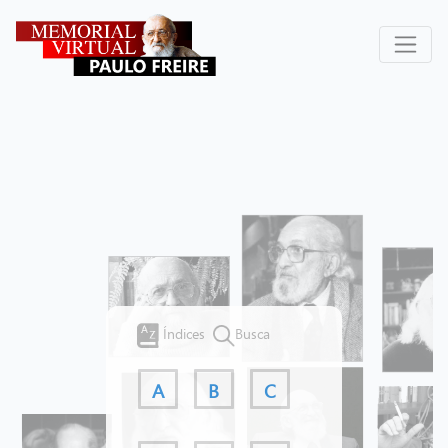
Índices
Busca
A
B
C