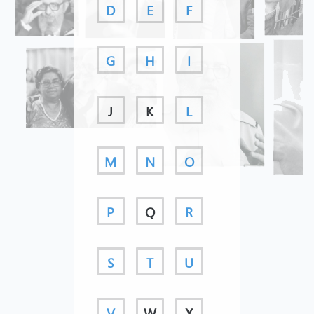
D
E
F
G
H
I
J
K
L
M
N
O
P
Q
R
S
T
U
V
W
X