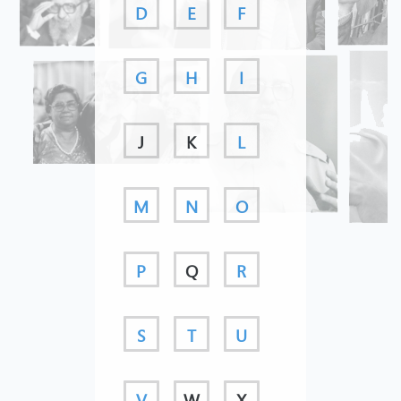
D
E
F
G
H
I
J
K
L
M
N
O
P
Q
R
S
T
U
V
W
X