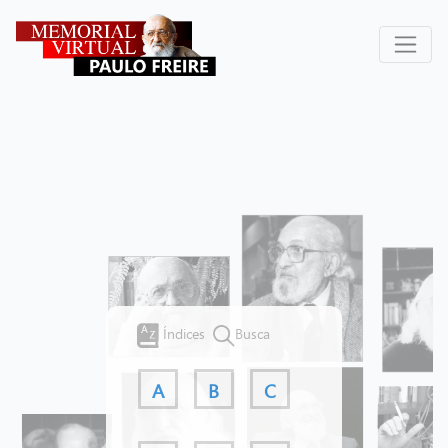
Índices
Busca
A
B
C