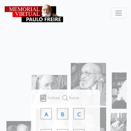
Índices
Busca
A
B
C