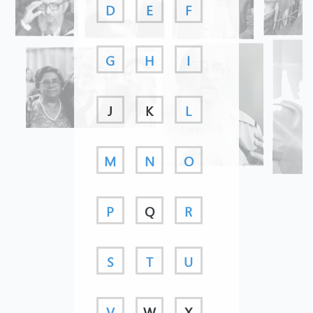
D
E
F
G
H
I
J
K
L
M
N
O
P
Q
R
S
T
U
V
W
X