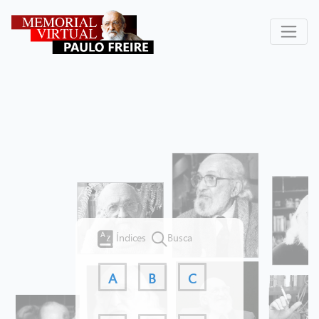
Índices
Busca
A
B
C