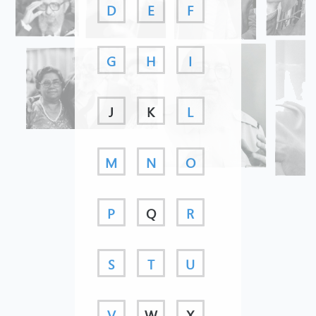
D
E
F
G
H
I
J
K
L
M
N
O
P
Q
R
S
T
U
V
W
X