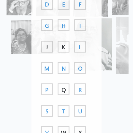
D
E
F
G
H
I
J
K
L
M
N
O
P
Q
R
S
T
U
V
W
X