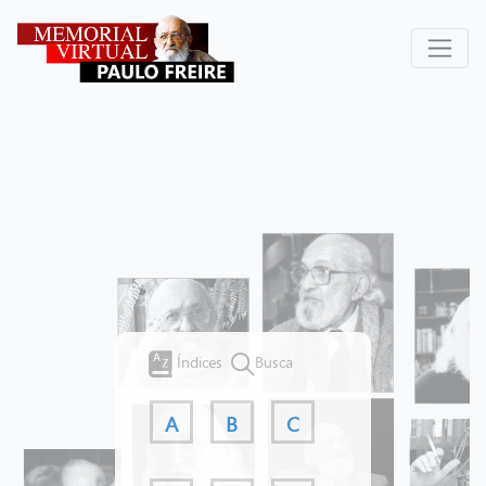
Índices
Busca
A
B
C