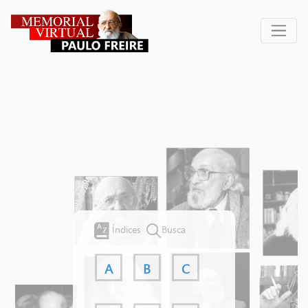
Índices
Busca
A
B
C