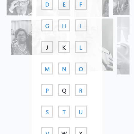
D
E
F
G
H
I
J
K
L
M
N
O
P
Q
R
S
T
U
V
W
X