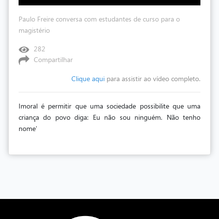
Paulo Freire conversa com estudantes de curso para o
magistério
282
Compartilhar
Clique aqui
para assistir ao vídeo completo.
Imoral é permitir que uma sociedade possibilite que uma
criança do povo diga: Eu não sou ninguém. Não tenho
nome'