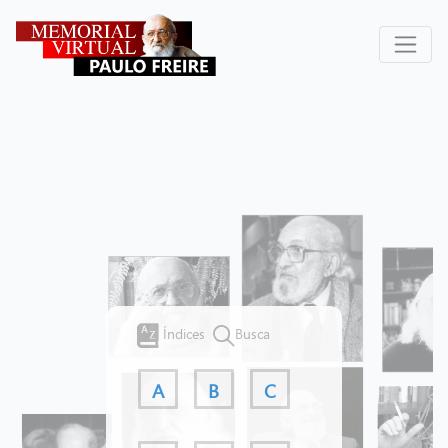
Índices
Busca
A
B
C