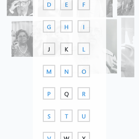
D
E
F
G
H
I
J
K
L
M
N
O
P
Q
R
S
T
U
V
W
X