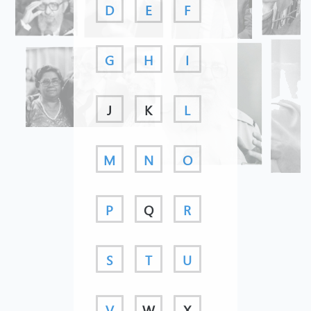
D
E
F
G
H
I
J
K
L
M
N
O
P
Q
R
S
T
U
V
W
X