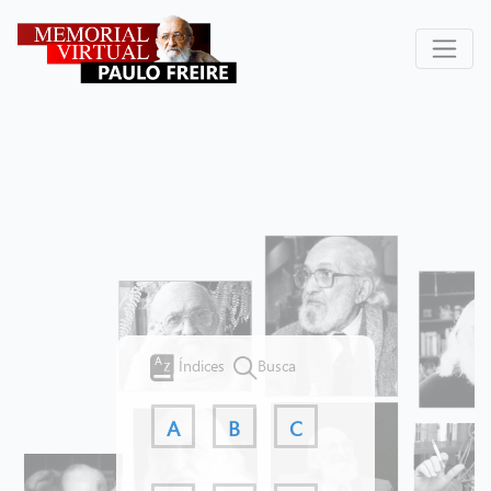
Índices
Busca
A
B
C