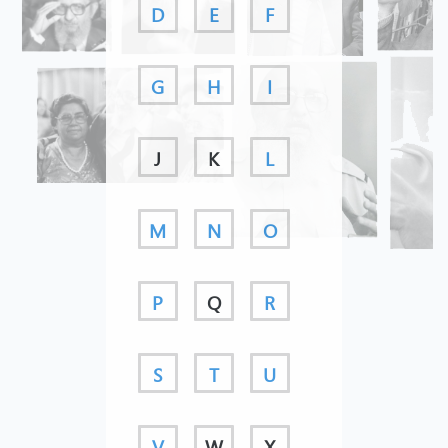
D
E
F
G
H
I
J
K
L
M
N
O
P
Q
R
S
T
U
V
W
X