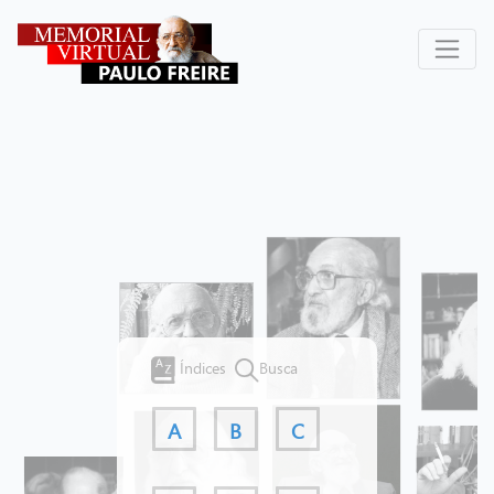
Índices
Busca
A
B
C