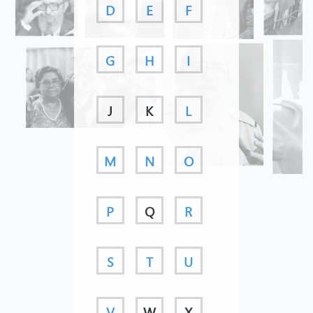
D
E
F
G
H
I
J
K
L
M
N
O
P
Q
R
S
T
U
V
W
X