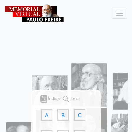
Índices
Busca
A
B
C